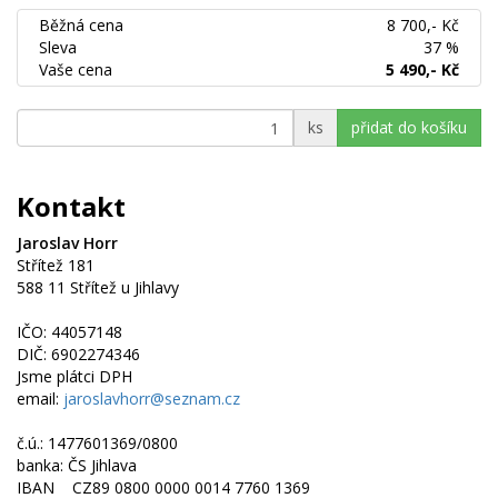
Běžná cena
8 700,- Kč
Sleva
37 %
Vaše cena
5 490,- Kč
ks
Kontakt
Jaroslav Horr
Střítež 181
588 11 Střítež u Jihlavy
IČO: 44057148
DIČ: 6902274346
Jsme plátci DPH
email:
jaroslavhorr@seznam.cz
č.ú.: 1477601369/0800
banka: ČS Jihlava
IBAN CZ89 0800 0000 0014 7760 1369