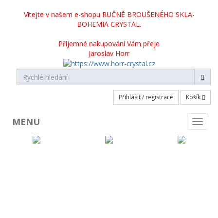
Vítejte v našem e-shopu RUČNĚ BROUŠENÉHO SKLA-
BOHEMIA CRYSTAL.
Příjemné nakupování Vám přeje
Jaroslav Horr
Přihlásit / registrace
Košík
MENU
Toggl
naviga
KATEGORIE PRODUKTŮ
Broušené sklo skladem
Broušené sklo na objednávku
Crystalite Bohemia