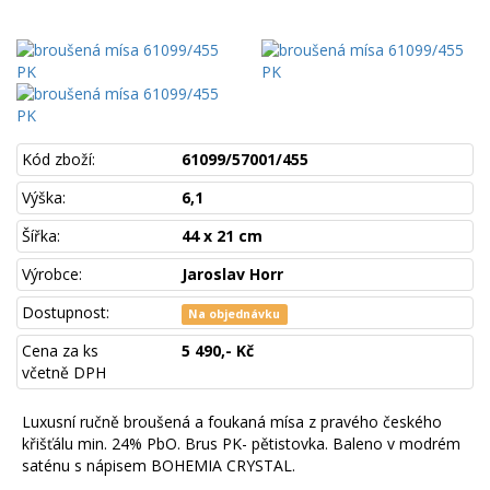
Kód zboží:
61099/57001/455
Výška:
6,1
Šířka:
44 x 21 cm
Výrobce:
Jaroslav Horr
Dostupnost:
Na objednávku
Cena za ks
5 490,- Kč
včetně DPH
Luxusní ručně broušená a foukaná mísa z pravého českého
křišťálu min. 24% PbO. Brus PK- pětistovka.
Baleno v modrém
saténu s nápisem BOHEMIA CRYSTAL.