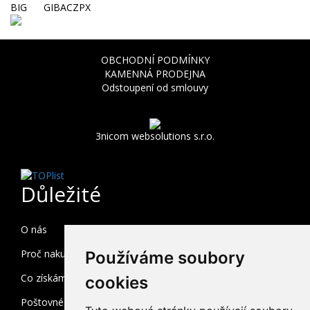
BIG GIBACZPX
OBCHODNÍ PODMÍNKY
KAMENNÁ PRODEJNA
Odstoupení od smlouvy
3nicom websolutions s.r.o.
Důležité
O nás
Proč nakupovat u nás
Používáme soubory
Co získám registrací
cookies
Poštovné a balné