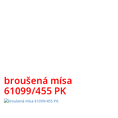
Broušené sklo zdobené zlatem
Broušený přejímaný křišťál
Pískované sklo
Bohemia Jihlava
TOP 20
Novinky
Swarovski
broušená mísa
61099/455 PK