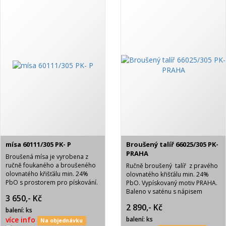
mísa 60111/305 PK- P
Broušený talíř 66025/305 PK-
PRAHA
Broušená mísa je vyrobena z
ručně foukaného a broušeného
Ručně broušený talíř z pravého
olovnatého křišťálu min. 24%
olovnatého křišťálu min. 24%
PbO s prostorem pro pískování.
PbO. Vypískovaný motiv PRAHA.
Brus Pk- pětistovka. Baleno v
Baleno v saténu s nápisem
3 650,- Kč
modrém saténu s nápisem
BOHEMIA CRYSTAL.
2 890,- Kč
BOHEMIA CRYSTAL.
balení: ks
více info
balení: ks
Na objednávku