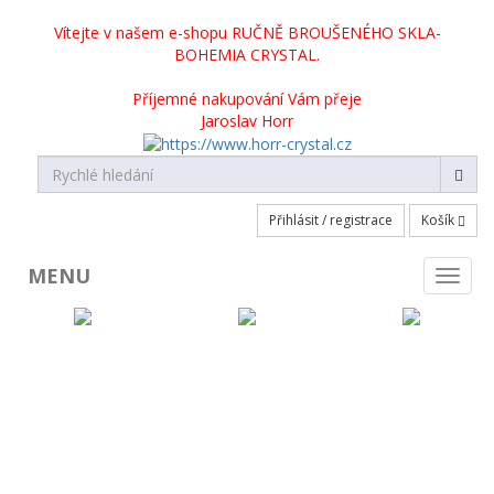
Vítejte v našem e-shopu RUČNĚ BROUŠENÉHO SKLA-
BOHEMIA CRYSTAL.
Příjemné nakupování Vám přeje
Jaroslav Horr
Přihlásit / registrace
Košík
MENU
Toggl
naviga
KATEGORIE PRODUKTŮ
Broušené sklo skladem
Broušené sklo na objednávku
Crystalite Bohemia