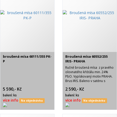
broušená mísa 60111/355 PK-
Broušená mísa 60552/255
P
IRIS- PRAHA
Ručně broušená mísa z pravého
olovnatého křišťálu min. 24%
PbO. Vypískovaný motiv PRAHA.
Brus IRIS. Baleno v saténu s
nápisem BOHEMIA CRYSTAL.
5 590,- Kč
2 590,- Kč
balení: ks
balení: ks
více info
více info
Na objednávku
Na objednávku