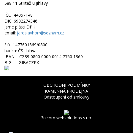
588 11 Střítež u Jihlavy
IČO: 44057148
DIČ: 6902274346
Jsme plátci DPH
email:
jaroslavhorr@seznam.cz
č.ú.: 1477601369/0800
banka: ČS Jihlava
IBAN CZ89 0800 0000 0014 7760 1369
BIG GIBACZPX
OBCHODNÍ PODMÍNKY
KAMENNÁ PRODEJNA
Odstoupení od smlouvy
3nicom websolutions s.r.o.