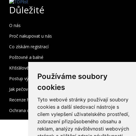
Důležité
O nás
Proč nakupovat u nás
Co získám registrací
Poštovné a balné
Křišťálové sklo
Používáme soubory
Postup výroby
cookies
Jak pečovat o broušené sklo
Tyto webové stránky používají soubory
Recenze heuréka
cookies a další sledovací nástroje s
Ochrana osobních údajů
cílem vylepšení uživatelského prostředí,
zobrazení přizpůsobeného obsahu a
reklam, analýzy návštěvnosti webových