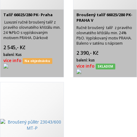
Talíř 66025/280 PK- Praha
Broušený talíř 66025/280 PK-
PRAHA V
Luxusní ručně broušený talíř z
pravého olovnatého křišťálu min.
Ručně broušený talíř z pravého
24 %PbO s vypískovaným
olovnatého křišťálu min. 24%
motivem PRAHA. Dárkově
PbO. Vypískovaný motiv PRAHA.
baleno v krabičce se saténovou
Baleno v saténu s nápisem
2 545,- Kč
výstelkou.
BOHEMIA CRYSTAL.
2 390,- Kč
balení: Kus
více info
balení: kus
Na objednávku
více info
SKLADEM