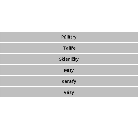
Broušené sklo zdobené zlatem
Broušený přejímaný křišťál
Pískované sklo
Půllitry
Talíře
Skleničky
Mísy
Karafy
Vázy
Bohemia Jihlava
TOP 20
Novinky