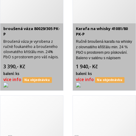
broušená váza 80029/305 PK-
Karafa na whisky 41081/80
P
PK-P
Broušená váza je vyrobena z
Ručně broušená karafa na whisky
ručně foukaného a broušeného
z olovnatého křišťálu min. 24 %
olovnatého křišťálu min. 24%
PbO s prostorem pro pískování.
PbO s prostorem pro váš nápis.
Baleno v saténu s nápisem
Brus Pk-pětistovka. Baleno v
BOHEMIA CRYSTAL. Brus PK-
3 390,- Kč
1 940,- Kč
modrém saténu s nápisem
pětistovka.
BOHEMIA CRYSTAL.
balení: ks
balení: ks
více info
více info
Na objednávku
Na objednávku