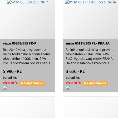
váza 80838/355 PK-P
mísa 60111/305 Pk- PRAHA
Broušená váza je vyrobena z
Ručně broušená mísa z pravého
ručně foukaného a broušeného
olovnatého křišťálu min. 24%
olovnatého křišťálu min. 24%
PbO. Vypískovaný motiv PRAHA.
PbO s prostorem pro váš nápis.
Baleno v saténové krabičce a
Brus Pk-pětistovka. Baleno v
nápisem BOHEMIA CRYSTAL.
5 990,- Kč
3 650,- Kč
modrém saténu s nápisem
BOHEMIA CRYSTAL.
balení: ks
balení: ks
více info
více info
Na objednávku
Na objednávku