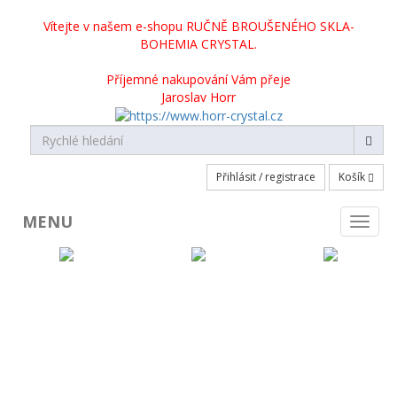
Vítejte v našem e-shopu RUČNĚ BROUŠENÉHO SKLA-
BOHEMIA CRYSTAL.
Příjemné nakupování Vám přeje
Jaroslav Horr
Přihlásit / registrace
Košík
MENU
Toggl
naviga
KATEGORIE PRODUKTŮ
Broušené sklo skladem
Broušené sklo na objednávku
Crystalite Bohemia