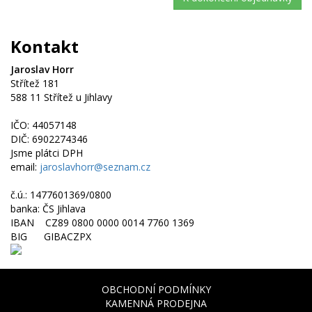
Kontakt
Jaroslav Horr
Střítež 181
588 11 Střítež u Jihlavy
IČO: 44057148
DIČ: 6902274346
Jsme plátci DPH
email:
jaroslavhorr@seznam.cz
č.ú.: 1477601369/0800
banka: ČS Jihlava
IBAN CZ89 0800 0000 0014 7760 1369
BIG GIBACZPX
OBCHODNÍ PODMÍNKY
KAMENNÁ PRODEJNA