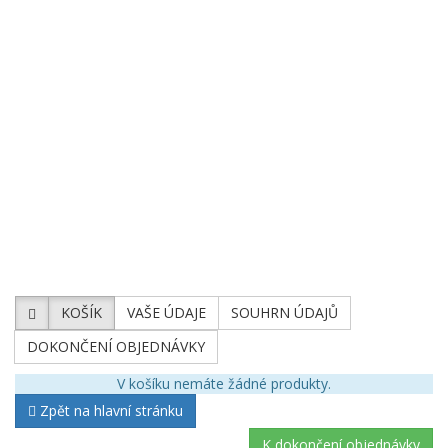
Broušené sklo zdobené zlatem
Broušený přejímaný křišťál
Pískované sklo
Bohemia Jihlava
TOP 20
Novinky
Swarovski
KOŠÍK
VAŠE ÚDAJE
SOUHRN ÚDAJŮ
DOKONČENÍ OBJEDNÁVKY
V košíku nemáte žádné produkty.
Zpět na hlavní stránku