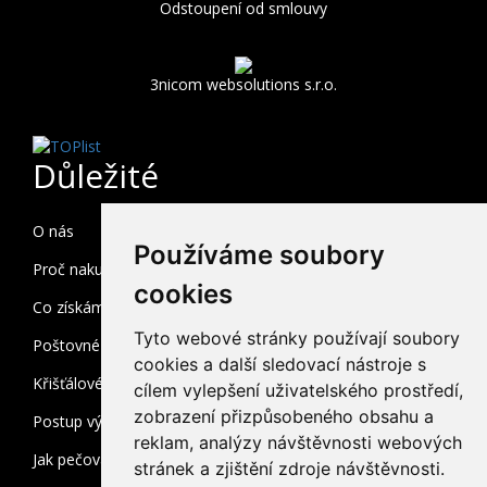
Odstoupení od smlouvy
3nicom websolutions s.r.o.
Důležité
O nás
Používáme soubory
Proč nakupovat u nás
cookies
Co získám registrací
Tyto webové stránky používají soubory
Poštovné a balné
cookies a další sledovací nástroje s
Křišťálové sklo
cílem vylepšení uživatelského prostředí,
zobrazení přizpůsobeného obsahu a
Postup výroby
reklam, analýzy návštěvnosti webových
Jak pečovat o broušené sklo
stránek a zjištění zdroje návštěvnosti.