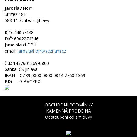
Jaroslav Horr
Střítež 181
588 11 Střítež u Jihlavy
IČO: 44057148
DIČ: 6902274346
Jsme plátci DPH
email:
jaroslavhorr@seznam.cz
č.ú.: 1477601369/0800
banka: ČS Jihlava
IBAN CZ89 0800 0000 0014 7760 1369
BIG GIBACZPX
OBCHODNÍ PODMÍNKY
KAMENNÁ PRODEJNA
Odstoupení od smlouvy