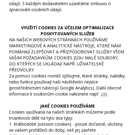
údajů. S každým dodavatelem uzavíráme smlouvu o
zpracování osobních údajů.
VYUŽITÍ COOKIES ZA ÚČELEM OPTIMALIZACE
POSKYTOVANÝCH SLUŽEB
NA NAŠICH WEBOVÝCH STRÁNKÁCH POUŽÍVÁME
MARKETINGOVÉ A ANALYTICKÉ NÁSTROJE, KTERÉ NÁM
POMÁHAJÍ ZLEPŠOVAT A PŘIZPŮSOBOVAT SLUŽBY VŠEM
VAŠIM POŽADAVKŮM. COOKIES JSOU MALÉ SOUBORY,
DO KTERÝCH SE UKLÁDAJÍ NAPŘ. UŽIVATELSKÉ
PŘEDVOLBY.
Za pomoci cookies rovněž zjišťujme, které stránky, nabídky
nebo funkce používají naši návštěvníci nejvíce
(prostřednictvím nástrojů Google Analytics). Další obecné
informace k souborům cookie naleznete např.
zde
JAKÉ COOKIES POUŽÍVÁME
Cookies využívaná na našich stránkách můžeme podle
trvanlivosti dělit na tyto dva typy:
1. Krátkodobé (session cookies) - pouze dočasné, uloženy
ve vašem prohlížeči do doby, než jej zavřete