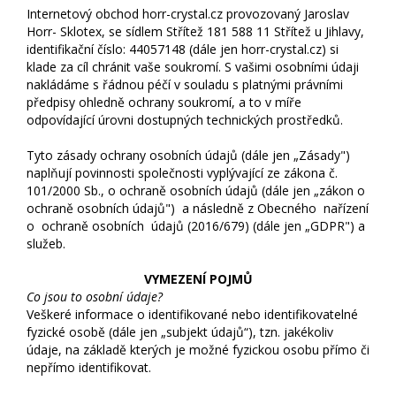
Internetový obchod horr-crystal.cz provozovaný Jaroslav
Horr- Sklotex, se sídlem Střítež 181 588 11 Střítež u Jihlavy,
identifikační číslo: 44057148 (dále jen horr-crystal.cz) si
klade za cíl chránit vaše soukromí. S vašimi osobními údaji
nakládáme s řádnou péčí v souladu s platnými právními
předpisy ohledně ochrany soukromí, a to v míře
odpovídající úrovni dostupných technických prostředků.
Tyto zásady ochrany osobních údajů (dále jen „Zásady")
naplňují povinnosti společnosti vyplývající ze zákona č.
101/2000 Sb., o ochraně osobních údajů (dále jen „zákon o
ochraně osobních údajů") a následně z Obecného nařízení
o ochraně osobních údajů (2016/679) (dále jen „GDPR") a
služeb.
VYMEZENÍ POJMŮ
Co jsou to osobní údaje?
Veškeré informace o identifikované nebo identifikovatelné
fyzické osobě (dále jen „subjekt údajů“), tzn. jakékoliv
údaje, na základě kterých je možné fyzickou osobu přímo či
nepřímo identifikovat.