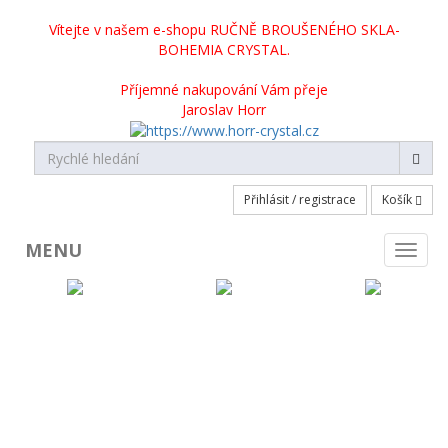
Vítejte v našem e-shopu RUČNĚ BROUŠENÉHO SKLA-
BOHEMIA CRYSTAL.
Příjemné nakupování Vám přeje
Jaroslav Horr
Přihlásit / registrace
Košík
MENU
Toggl
naviga
KATEGORIE PRODUKTŮ
Broušené sklo skladem
Broušené sklo na objednávku
Crystalite Bohemia