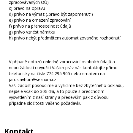
zpracovávaných OÚ)
c) právo na opravu
d) právo na výmaz („právo být zapomenut“)
e) právo na omezení zpracování
f) právo na přenositelnost údajů
g) právo vznést námitku
h) právo nebýt předmětem automatizovaného rozhodnutí.
V případě dotazů ohledně zpracování osobních údajů a
nebo žádosti o využití Vašich práv nás kontaktujte přímo
telefonicky na čísle 774 295 905 nebo emailem na
jaroslavhorr@seznam.cz
Vaši žádost posoudíme a vyřídíme bez zbytečného odkladu,
nejdéle však do 30ti dní, a to pouze s předchozím
vysvětlením z naší strany a především pak z důvodu
případné složitosti Vašeho požadavku.
Kontakt