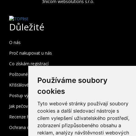
3nicom websolutions s.r.o.
Důležité
O nás
Proč nakupovat u nás
Co získám registrací
Poštovné a balné
Používáme soubory
Křišťálové sklo
cookies
Postup výroby
Tyto webové stránky používají soubory
Jak pečovat o broušené sklo
cookies a další sledovací nástroje s
Recenze heuréka
cílem vylepšení uživatelského prostředí,
zobrazení přizpůsobeného obsahu a
Ochrana osobních údajů
reklam, analýzy návštěvnosti webových