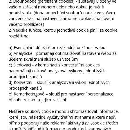
2. Dlouhodobé (persistent cookies) - zůstávají uloženy ve
vašem zařízení mnohem déle nebo dokud je ručně
neodstraníte (doba ponechání souborů cookie ve vašem
zařízení závisí na nastavení samotné cookie a nastavení
vašeho prohlížeče)
Z hlediska funkce, kterou jednotlivé cookie plní, lze cookie
rozdělit na:
a) Esenciální - důležité pro základní funkčnost webu
b) Analytické - pomáhají optimalizovat nastavení webu za
účelem zkvalitnění služeb uživatelům
c) Sledovací - v kombinaci s konverzními cookies
napomáhají celkově analyzovat výkony jednotlivých
prodejních kanálů
d) Konverzní – slouží k analyzování výkon jednotlivých
prodejních kanálů
e) Remarketingové – slouží pro nastavení personalizace
obsahu reklam a jejich zacílení
Některé soubory cookie mohou shromažďovat informace,
které jsou následně využity třetími stranami a které např.
přímo podporují naše reklamní aktivity (tzv. „cookie třetích
stran“). Například informace o produktech kupovaných