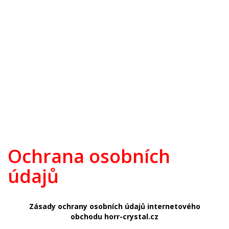
Broušené sklo zdobené zlatem
Broušený přejímaný křišťál
Pískované sklo
Bohemia Jihlava
TOP 20
Novinky
Swarovski
Ochrana osobních
údajů
Zásady ochrany osobních údajů internetového
obchodu horr-crystal.cz