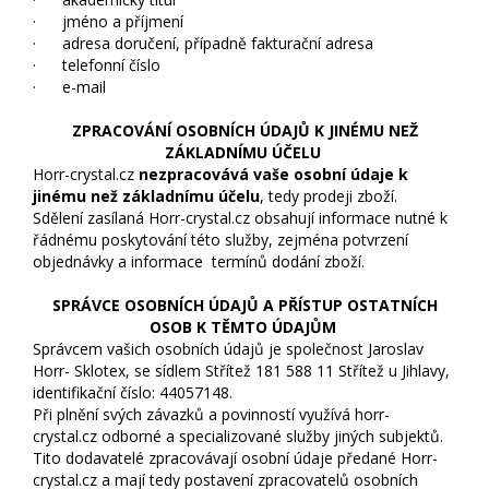
· jméno a příjmení
· adresa doručení, případně fakturační adresa
· telefonní číslo
· e-mail
ZPRACOVÁNÍ OSOBNÍCH ÚDAJŮ K JINÉMU NEŽ
ZÁKLADNÍMU ÚČELU
Horr-crystal.cz
nezpracovává vaše osobní údaje k
jinému než základnímu účelu
, tedy prodeji zboží.
Sdělení zasílaná Horr-crystal.cz obsahují informace nutné k
řádnému poskytování této služby, zejména potvrzení
objednávky a informace termínů dodání zboží.
SPRÁVCE OSOBNÍCH ÚDAJŮ A PŘÍSTUP OSTATNÍCH
OSOB K TĚMTO ÚDAJŮM
Správcem vašich osobních údajů je společnost Jaroslav
Horr- Sklotex, se sídlem Střítež 181 588 11 Střítež u Jihlavy,
identifikační číslo: 44057148.
Při plnění svých závazků a povinností využívá horr-
crystal.cz odborné a specializované služby jiných subjektů.
Tito dodavatelé zpracovávají osobní údaje předané Horr-
crystal.cz a mají tedy postavení zpracovatelů osobních