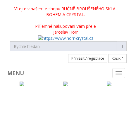
Vítejte v našem e-shopu RUČNĚ BROUŠENÉHO SKLA-
BOHEMIA CRYSTAL.
Příjemné nakupování Vám přeje
Jaroslav Horr
Přihlásit / registrace
Košík
MENU
Toggl
naviga
KATEGORIE PRODUKTŮ
Broušené sklo skladem
Broušené sklo na objednávku
Crystalite Bohemia