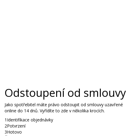
Broušené sklo zdobené zlatem
Broušený přejímaný křišťál
Pískované sklo
Bohemia Jihlava
TOP 20
Novinky
Swarovski
Odstoupení od smlouvy
Jako spotřebitel máte právo odstoupit od smlouvy uzavřené
online do 14 dnů. Vyřídíte to zde v několika krocích.
1
Identifikace objednávky
2
Potvrzení
3
Hotovo