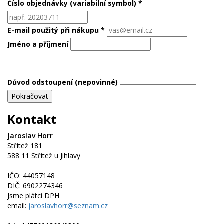
Číslo objednávky (variabilní symbol) *
E-mail použitý při nákupu *
Jméno a příjmení
Důvod odstoupení (nepovinné)
Pokračovat
Kontakt
Jaroslav Horr
Střítež 181
588 11 Střítež u Jihlavy
IČO: 44057148
DIČ: 6902274346
Jsme plátci DPH
email:
jaroslavhorr@seznam.cz