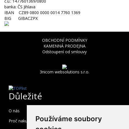
č.ú.: 1477601369/0800
banka: ČS Jihlava
IBAN CZ89 0800 0000 0014 7760 1369
BIG GIBACZPX
OBCHODNÍ PODMÍNKY
KAMENNÁ PRODEJNA
Odstoupení od smlouvy
3nicom websolutions s.r.o.
Důležité
O nás
Používáme soubory
Proč nakupovat u nás