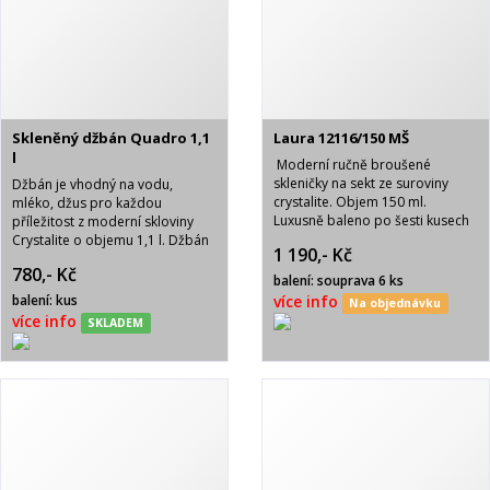
Skleněný džbán Quadro 1,1
Laura 12116/150 MŠ
l
Moderní ručně broušené
skleničky na sekt ze suroviny
Džbán je vhodný na vodu,
crystalite. Objem 150 ml.
mléko, džus pro každou
Luxusně baleno po šesti kusech
příležitost z moderní skloviny
v modré krabičce se saténovou
Crystalite o objemu 1,1 l. Džbán
1 190,- Kč
výplní.
je dodáván v tmavomodré
780,- Kč
krabici baléné výrobcem.
balení: souprava 6 ks
balení: kus
více info
Na objednávku
více info
SKLADEM