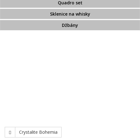
Quadro set
Sklenice na whisky
Džbány
Broušené sklo zdobené zlatem
Broušený přejímaný křišťál
Pískované sklo
Bohemia Jihlava
TOP 20
Novinky
Swarovski
Crystalite Bohemia