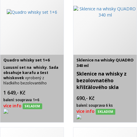
Quadro whisky set 1+6
Sklenice na whisky QUADRO
340 ml
Luxusní set na whisky. Sada
obsahuje karafu a šest
Sklenice na whisky z
whiskovek
vyrobený z
bezolovnatého
hladkého bezolovantého
křišťálového skla
křišťálového skla
crystalite
.
1 649,- Kč
crystalite.
Objem 340
Dodáváno v originálně baleném
690,- Kč
boxu výrobcem.
balení: souprava 1+6
ml. Baleno v modré
více info
balení: souprava 6 ks
SKLADEM
dárkové krabičce se
více info
SKLADEM
saténem po 6 ks.