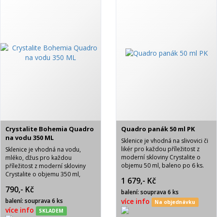
Crystalite Bohemia Quadro
Quadro panák 50 ml PK
na vodu 350 ML
Sklenice je vhodná na slivovici či
likér pro každou příležitost z
Sklenice je vhodná na vodu,
moderní skloviny Crystalite o
mléko, džus pro každou
objemu 50 ml, baleno po 6 ks.
příležitost z moderní skloviny
Dodáváno v modré krabici se
Crystalite o objemu 350 ml,
1 679,- Kč
baleno po 6 ks. Sklenice je
saténovou výstelkou.
790,- Kč
dodávána v tmavomodré krabici
balení: souprava 6 ks
balené výrobcem.
balení: souprava 6 ks
více info
Na objednávku
více info
SKLADEM