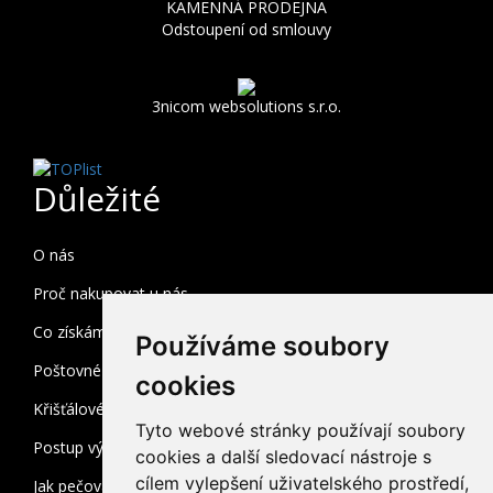
KAMENNÁ PRODEJNA
Odstoupení od smlouvy
3nicom websolutions s.r.o.
Důležité
O nás
Proč nakupovat u nás
Co získám registrací
Používáme soubory
Poštovné a balné
cookies
Křišťálové sklo
Tyto webové stránky používají soubory
Postup výroby
cookies a další sledovací nástroje s
cílem vylepšení uživatelského prostředí,
Jak pečovat o broušené sklo