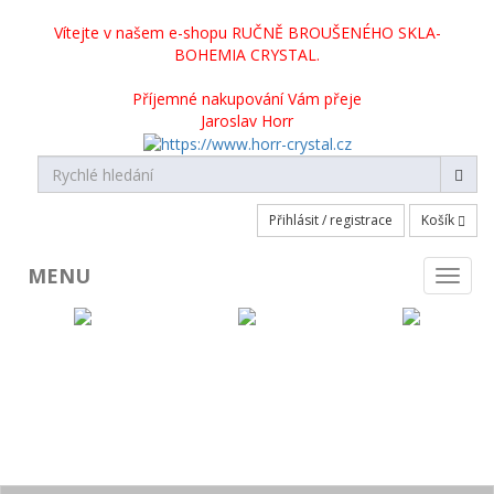
Vítejte v našem e-shopu RUČNĚ BROUŠENÉHO SKLA-
BOHEMIA CRYSTAL.
Příjemné nakupování Vám přeje
Jaroslav Horr
Přihlásit / registrace
Košík
MENU
Toggl
naviga
KATEGORIE PRODUKTŮ
Broušené sklo skladem
Broušené sklo na objednávku
Crystalite Bohemia