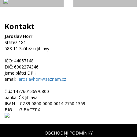
Kontakt
Jaroslav Horr
Střítež 181
588 11 Střítež u Jihlavy
IČO: 44057148
DIČ: 6902274346
Jsme plátci DPH
email:
jaroslavhorr@seznam.cz
č.ú.: 1477601369/0800
banka: ČS Jihlava
IBAN CZ89 0800 0000 0014 7760 1369
BIG GIBACZPX
OBCHODNÍ PODMÍNKY