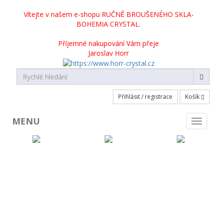
Vítejte v našem e-shopu RUČNĚ BROUŠENÉHO SKLA-
BOHEMIA CRYSTAL.
Příjemné nakupování Vám přeje
Jaroslav Horr
Přihlásit / registrace
Košík
MENU
Toggl
naviga
KATEGORIE PRODUKTŮ
Broušené sklo skladem
Broušené sklo na objednávku
Crystalite Bohemia