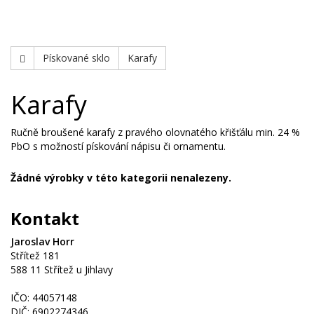
Swarovski
Pískované sklo
Karafy
Karafy
Ručně broušené karafy z pravého olovnatého křišťálu min. 24 %
PbO s možností pískování nápisu či ornamentu.
Žádné výrobky v této kategorii nenalezeny.
Kontakt
Jaroslav Horr
Střítež 181
588 11 Střítež u Jihlavy
IČO: 44057148
DIČ: 6902274346