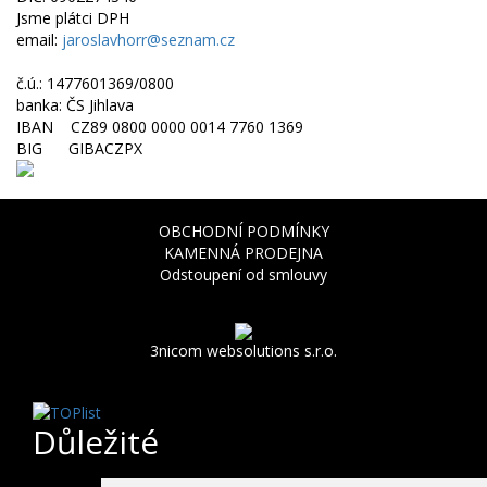
Jsme plátci DPH
email:
jaroslavhorr@seznam.cz
č.ú.: 1477601369/0800
banka: ČS Jihlava
IBAN CZ89 0800 0000 0014 7760 1369
BIG GIBACZPX
OBCHODNÍ PODMÍNKY
KAMENNÁ PRODEJNA
Odstoupení od smlouvy
3nicom websolutions s.r.o.
Důležité