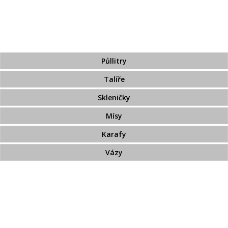
Broušené sklo zdobené zlatem
Broušený přejímaný křišťál
Pískované sklo
Půllitry
Talíře
Skleničky
Mísy
Karafy
Vázy
Bohemia Jihlava
TOP 20
Novinky