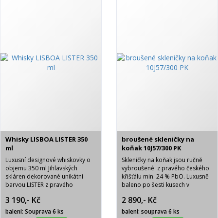
Whisky LISBOA LISTER 350
broušené skleničky na
ml
koňak 10J57/300 PK
Luxusní designové whiskovky o
Skleničky na koňak jsou ručně
objemu 350 ml Jihlavských
vybroušené z pravého českého
skláren dekorované unikátní
křišťálu min. 24 % PbO. Luxusně
barvou LISTER z pravého
baleno po šesti kusech v
olovnatého křišťálu min. 24%
modrém saténu s nápisem
3 190,- Kč
2 890,- Kč
PbO. Jedná se o skleničky velmi
BOHEMIA CRYSTAL. Brus PK-
atraktivního vzhledu.
pětistovka.
balení: Souprava 6 ks
balení: souprava 6 ks