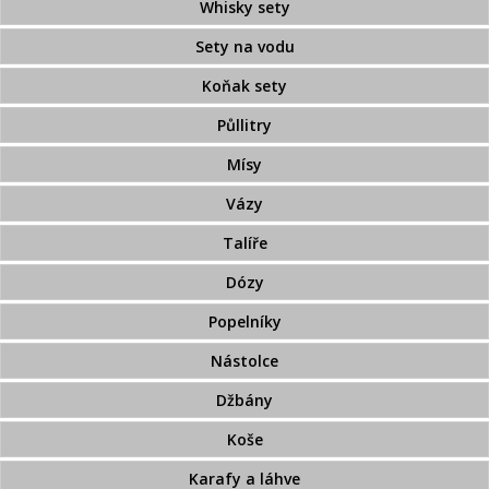
Whisky sety
Sety na vodu
Koňak sety
Půllitry
Mísy
Vázy
Talíře
Dózy
Popelníky
Nástolce
Džbány
Koše
Karafy a láhve