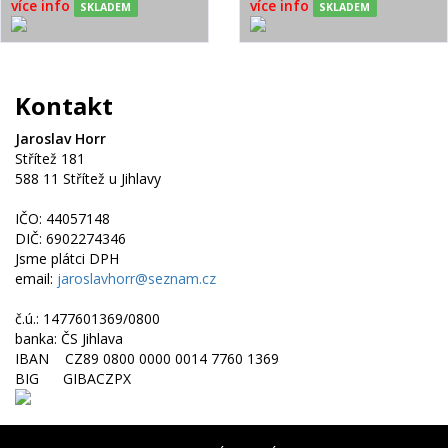
více info
více info
SKLADEM
SKLADEM
Kontakt
Jaroslav Horr
Střítež 181
588 11 Střítež u Jihlavy
IČO: 44057148
DIČ: 6902274346
Jsme plátci DPH
email:
jaroslavhorr@seznam.cz
č.ú.: 1477601369/0800
banka: ČS Jihlava
IBAN CZ89 0800 0000 0014 7760 1369
BIG GIBACZPX