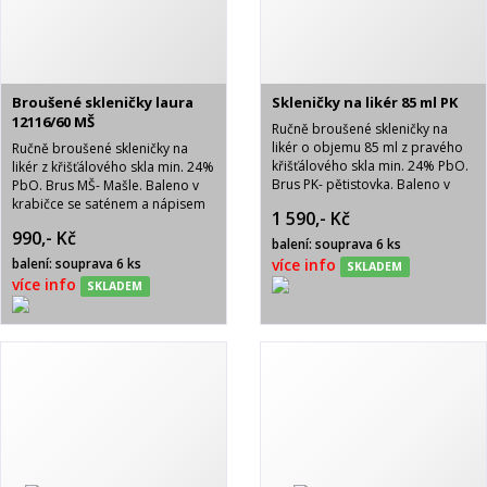
Broušené skleničky laura
Skleničky na likér 85 ml PK
12116/60 MŠ
Ručně broušené skleničky na
likér o objemu 85 ml z pravého
Ručně broušené skleničky na
křišťálového skla min. 24% PbO.
likér z křišťálového skla min. 24%
Brus PK- pětistovka. Baleno v
PbO. Brus MŠ- Mašle. Baleno v
krabičce se saténem a nápisem
krabičce se saténem a nápisem
1 590,- Kč
BOHEMIA CRYSTAL.
BOHEMIA CRYSTAL.
990,- Kč
balení: souprava 6 ks
balení: souprava 6 ks
více info
SKLADEM
více info
SKLADEM