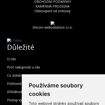
OBCHODNÍ PODMÍNKY
KAMENNÁ PRODEJNA
Odstoupení od smlouvy
3nicom websolutions s.r.o.
Důležité
O nás
Proč nakupovat u nás
Co získám registrací
Poštovné a balné
Používáme soubory
Křišťálové sklo
cookies
Postup výroby
Tyto webové stránky používají soubory