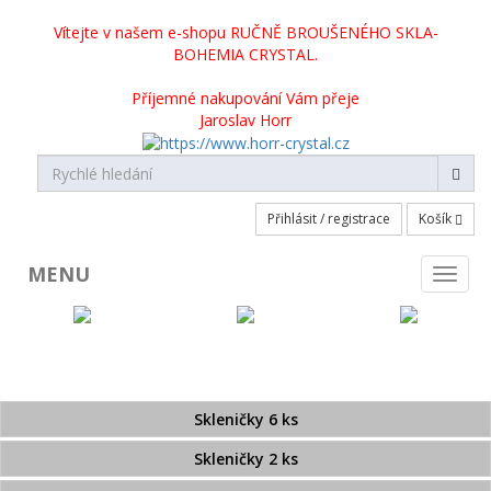
Vítejte v našem e-shopu RUČNĚ BROUŠENÉHO SKLA-
BOHEMIA CRYSTAL.
Příjemné nakupování Vám přeje
Jaroslav Horr
Přihlásit / registrace
Košík
MENU
Toggl
naviga
KATEGORIE PRODUKTŮ
Broušené sklo skladem
Skleničky 6 ks
Skleničky 2 ks