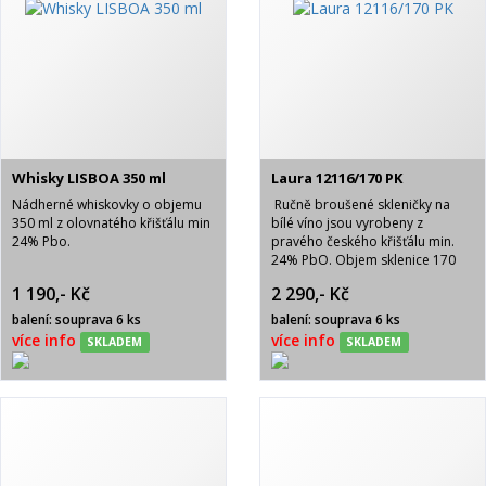
Whisky LISBOA 350 ml
Laura 12116/170 PK
Nádherné whiskovky o objemu
Ručně broušené skleničky na
350 ml z olovnatého křišťálu min
bílé víno jsou vyrobeny z
24% Pbo.
pravého českého křišťálu min.
24% PbO. Objem sklenice 170
ml. Luxusně baleno v modrém
1 190,- Kč
2 290,- Kč
saténu s nápisem BOHEMIA
CRYSTAL. Brus PK- pětistovka.
balení: souprava 6 ks
balení: souprava 6 ks
Balení obsahuje 6 ks.
více info
více info
SKLADEM
SKLADEM