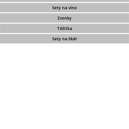
Sety na víno
Zvonky
Těžítka
Sety na likér
Broušené sklo na objednávku
Crystalite Bohemia
Broušené sklo zdobené zlatem
Broušený přejímaný křišťál
Pískované sklo
Bohemia Jihlava
TOP 20
Novinky