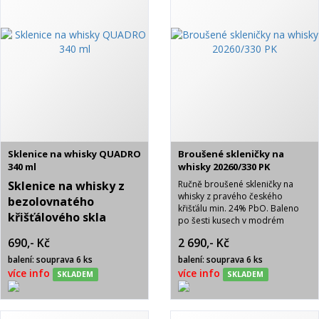
Sklenice na whisky QUADRO
Broušené skleničky na
340 ml
whisky 20260/330 PK
Sklenice na whisky z
Ručně broušené skleničky na
whisky z pravého českého
bezolovnatého
křišťálu min. 24% PbO. Baleno
křišťálového skla
po šesti kusech v modrém
crystalite.
Objem 340
saténu s nápisem BOHEMIA
690,- Kč
2 690,- Kč
CRYSTAL. Brus PK- pětistovka.
ml. Baleno v modré
balení: souprava 6 ks
balení: souprava 6 ks
dárkové krabičce se
více info
více info
SKLADEM
SKLADEM
saténem po 6 ks.