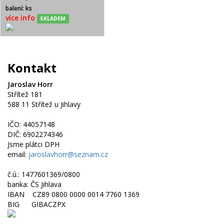
balení: ks
více info
SKLADEM
Kontakt
Jaroslav Horr
Střítež 181
588 11 Střítež u Jihlavy
IČO: 44057148
DIČ: 6902274346
Jsme plátci DPH
email:
jaroslavhorr@seznam.cz
č.ú.: 1477601369/0800
banka: ČS Jihlava
IBAN CZ89 0800 0000 0014 7760 1369
BIG GIBACZPX