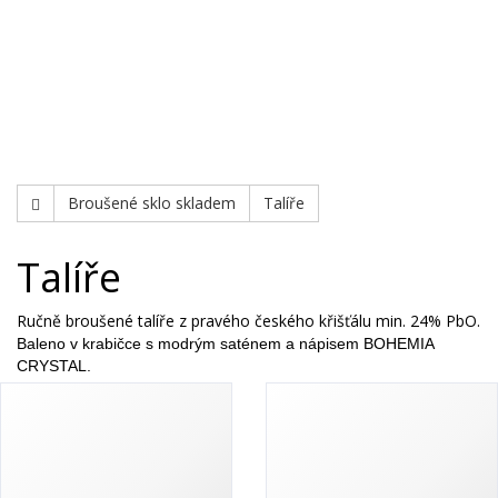
Bohemia Jihlava
TOP 20
Novinky
Swarovski
Broušené sklo skladem
Talíře
Talíře
Ručně broušené talíře z pravého českého křišťálu min. 24% PbO.
Baleno v krabičce s modrým saténem a nápisem BOHEMIA
CRYSTAL.