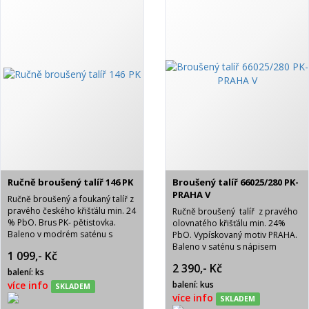
Ručně broušený talíř 146 PK
Broušený talíř 66025/280 PK-
PRAHA V
Ručně broušený a foukaný talíř z
pravého českého křišťálu min. 24
Ručně broušený talíř z pravého
% PbO. Brus PK- pětistovka.
olovnatého křišťálu min. 24%
Baleno v modrém saténu s
PbO. Vypískovaný motiv PRAHA.
nápisem BOHEMIA CRYSTAL.
Baleno v saténu s nápisem
1 099,- Kč
BOHEMIA CRYSTAL.
2 390,- Kč
balení: ks
více info
balení: kus
SKLADEM
více info
SKLADEM