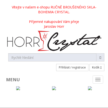
Vítejte v našem e-shopu RUČNĚ BROUŠENÉHO SKLA-
BOHEMIA CRYSTAL.
Příjemné nakupování Vám přeje
Jaroslav Horr
Přihlásit / registrace
Košík
MENU
Toggl
naviga
KATEGORIE PRODUKTŮ
Broušené sklo skladem