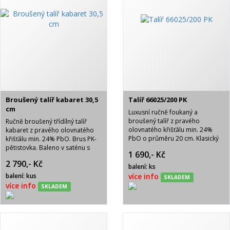
Broušený talíř kabaret 30,5
Talíř 66025/200 PK
cm
Luxusní ručně foukaný a
broušený talíř z pravého
Ručně broušený třídílný talíř
olovnatého křišťálu min. 24%
kabaret z pravého olovnatého
PbO o průměru 20 cm. Klasický
křišťálu min. 24% PbO. Brus PK-
brus PK pětistovka. Luxusně
pětistovka. Baleno v saténu s
1 690,- Kč
baleno v modré krabičce se
nápisem BOHEMIA CRYSTAL.
2 790,- Kč
saténovou výstelkou a logem
balení: ks
Bohemia Crystal.
balení: kus
více info
SKLADEM
více info
SKLADEM