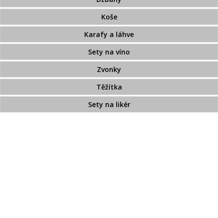
Koše
Karafy a láhve
Sety na víno
Zvonky
Těžítka
Sety na likér
Broušené sklo na objednávku
Crystalite Bohemia
Broušené sklo zdobené zlatem
Broušený přejímaný křišťál
Pískované sklo